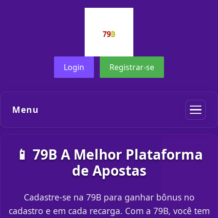
Login
Registrar-se
Menu
📱 79B A Melhor Plataforma
de Apostas
Cadastre-se na 79B para ganhar bônus no
cadastro e em cada recarga. Com a 79B, você tem