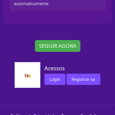
automaticamente
SEGUIR AGORA
Acessos
Login
Registrar-se