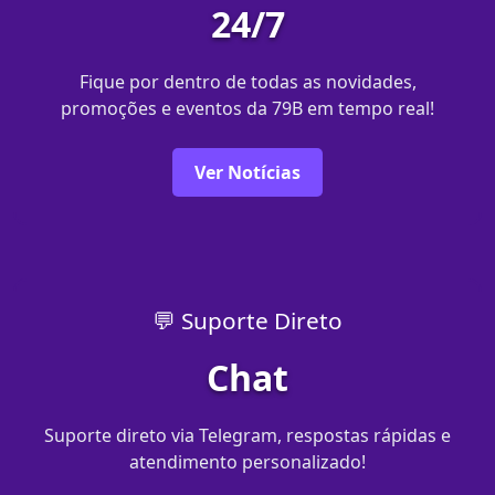
24/7
Fique por dentro de todas as novidades,
promoções e eventos da 79B em tempo real!
Ver Notícias
💬 Suporte Direto
Chat
Suporte direto via Telegram, respostas rápidas e
atendimento personalizado!