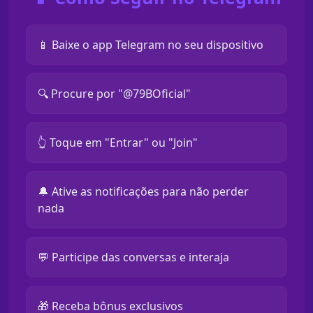
📱 Baixe o app Telegram no seu dispositivo
🔍 Procure por "@79BOficial"
👆 Toque em "Entrar" ou "Join"
🔔 Ative as notificações para não perder
nada
💬 Participe das conversas e interaja
🎁 Receba bônus exclusivos