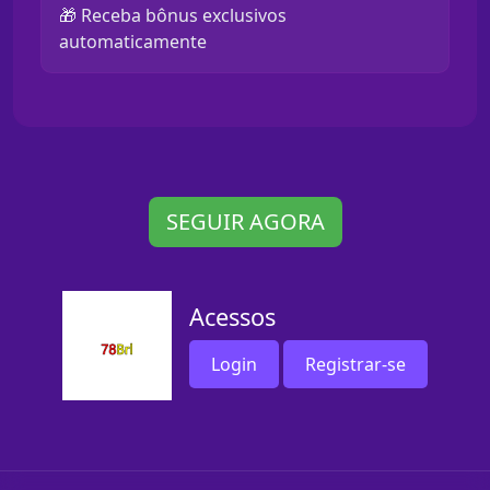
🎁 Receba bônus exclusivos
automaticamente
SEGUIR AGORA
Acessos
Login
Registrar-se