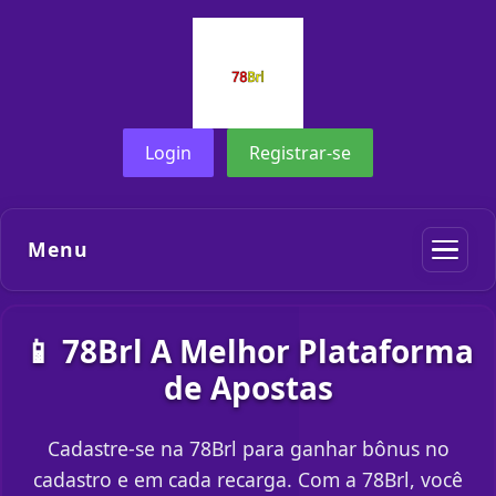
Login
Registrar-se
Menu
📱 78Brl A Melhor Plataforma
de Apostas
Cadastre-se na 78Brl para ganhar bônus no
cadastro e em cada recarga. Com a 78Brl, você