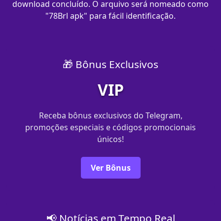
download concluído. O arquivo será nomeado como
"78Brl apk" para fácil identificação.
🎁 Bônus Exclusivos
VIP
Receba bônus exclusivos do Telegram,
promoções especiais e códigos promocionais
únicos!
Ver Bônus
📢 Notícias em Tempo Real