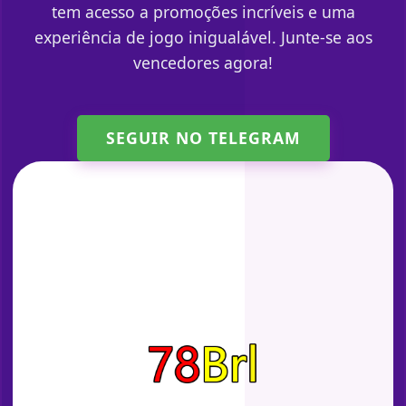
tem acesso a promoções incríveis e uma
experiência de jogo inigualável. Junte-se aos
vencedores agora!
SEGUIR NO TELEGRAM