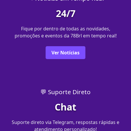
24/7
Fique por dentro de todas as novidades,
promoções e eventos da 78Brl em tempo real!
Ver Notícias
💬 Suporte Direto
Chat
Suporte direto via Telegram, respostas rápidas e
atendimento personalizado!