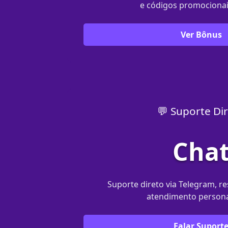
e códigos promocionai
Ver Bônus
💬 Suporte Di
Cha
Suporte direto via Telegram, r
atendimento persona
Falar Suport