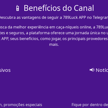
📱 Benefícios do Canal
Descubra as vantagens de seguir a 789Luck APP no Telegra
busca da melhor experiência em caça-níqueis online, a 789Lu
s e seguros, a plataforma oferece uma jornada única no u
APP, seus benefícios, como jogar, os principais provedore
mais.
sivos
📢 Notí
m, promoções especiais
Fique por dentro d