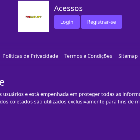
Acessos
Login
Registrar-se
Políticas de Privacidade
Termos e Condições
Sitemap
de
us usuários e está empenhada em proteger todas as inform
os coletados são utilizados exclusivamente para fins de m