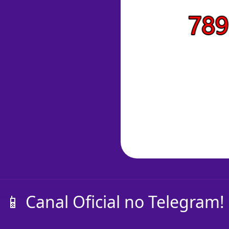
📱 Canal Oficial no Telegram!