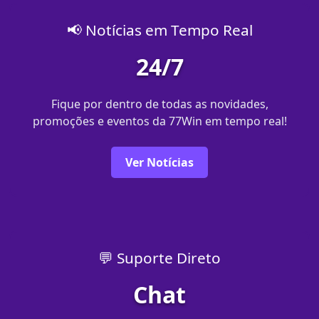
📢 Notícias em Tempo Real
24/7
Fique por dentro de todas as novidades,
promoções e eventos da 77Win em tempo real!
Ver Notícias
💬 Suporte Direto
Chat