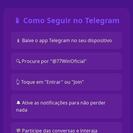
📱 Como Seguir no Telegram
📱 Baixe o app Telegram no seu dispositivo
🔍 Procure por "@77WinOficial"
👆 Toque em "Entrar" ou "Join"
🔔 Ative as notificações para não perder
nada
💬 Participe das conversas e interaja