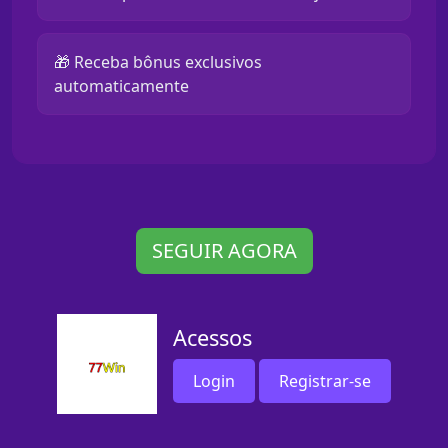
🎁 Receba bônus exclusivos
automaticamente
SEGUIR AGORA
Acessos
Login
Registrar-se