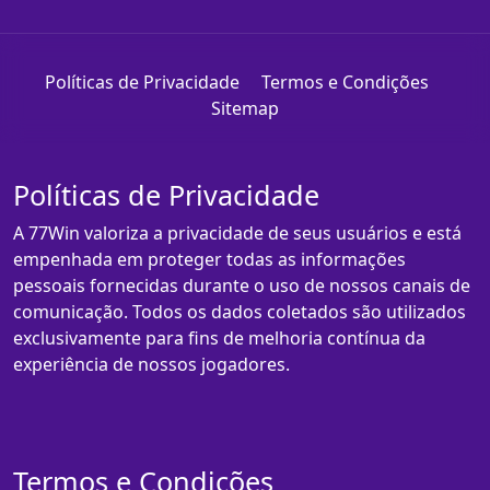
Políticas de Privacidade
Termos e Condições
Sitemap
Políticas de Privacidade
A 77Win valoriza a privacidade de seus usuários e está
empenhada em proteger todas as informações
pessoais fornecidas durante o uso de nossos canais de
comunicação. Todos os dados coletados são utilizados
exclusivamente para fins de melhoria contínua da
experiência de nossos jogadores.
Termos e Condições