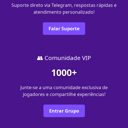
Suporte direto via Telegram, respostas rápidas e
atendimento personalizado!
Falar Suporte
👥 Comunidade VIP
1000+
Junte-se a uma comunidade exclusiva de
jogadores e compartilhe experiências!
Entrar Grupo