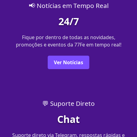
📢 Notícias em Tempo Real
24/7
Fique por dentro de todas as novidades,
promoções e eventos da 77Fe em tempo real!
Ver Notícias
💬 Suporte Direto
Chat
Suporte direto via Telegram, respostas rápidas e