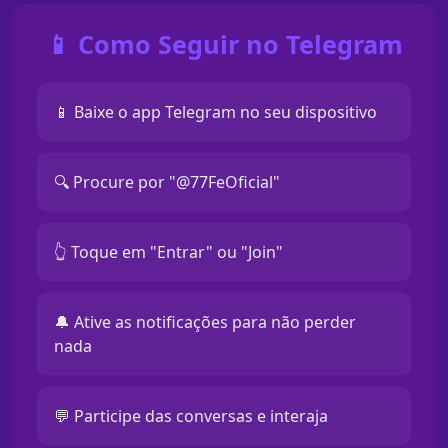
📱 Como Seguir no Telegram
📱 Baixe o app Telegram no seu dispositivo
🔍 Procure por "@77FeOficial"
👆 Toque em "Entrar" ou "Join"
🔔 Ative as notificações para não perder
nada
💬 Participe das conversas e interaja