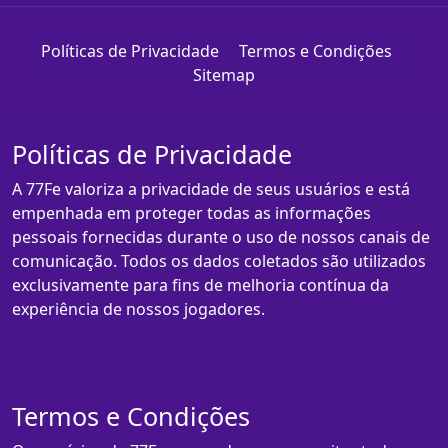
Políticas de Privacidade
Termos e Condições
Sitemap
Políticas de Privacidade
A 77Fe valoriza a privacidade de seus usuários e está
empenhada em proteger todas as informações
pessoais fornecidas durante o uso de nossos canais de
comunicação. Todos os dados coletados são utilizados
exclusivamente para fins de melhoria contínua da
experiência de nossos jogadores.
Termos e Condições