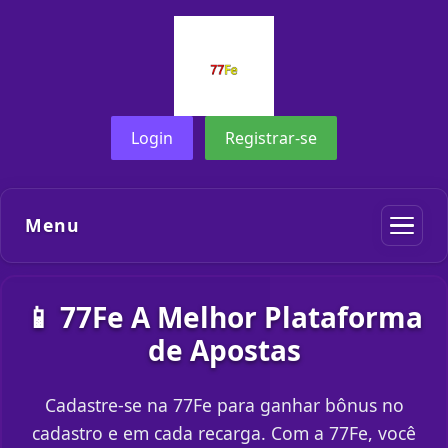
Login
Registrar-se
Menu
📱 77Fe A Melhor Plataforma
de Apostas
Cadastre-se na 77Fe para ganhar bônus no
cadastro e em cada recarga. Com a 77Fe, você