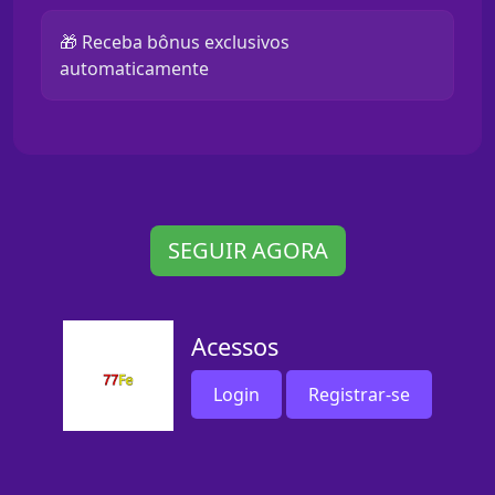
🎁 Receba bônus exclusivos
automaticamente
SEGUIR AGORA
Acessos
Login
Registrar-se