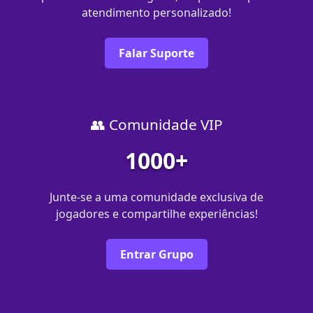
atendimento personalizado!
Falar Suporte
👥 Comunidade VIP
1000+
Junte-se a uma comunidade exclusiva de
jogadores e compartilhe experiências!
Entrar Grupo