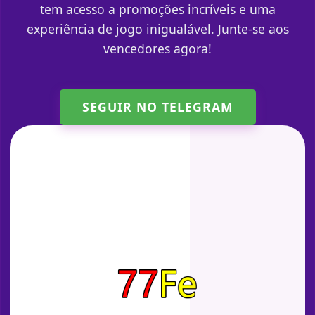
tem acesso a promoções incríveis e uma
experiência de jogo inigualável. Junte-se aos
vencedores agora!
SEGUIR NO TELEGRAM