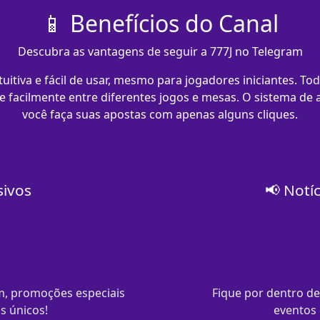
📱 Benefícios do Canal
Descubra as vantagens de seguir a 777J no Telegram
ntuitiva e fácil de usar, mesmo para jogadores iniciantes. 
 facilmente entre diferentes jogos e mesas. O sistema de 
você faça suas apostas com apenas alguns cliques.
sivos
📢 Notí
m, promoções especiais
Fique por dentro d
s únicos!
eventos 