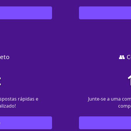
reto
👥 
t
espostas rápidas e
Junte-se a uma com
lizado!
compa
e