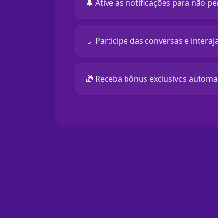
🔔 Ative as notificações para não p
💬 Participe das conversas e interaj
🎁 Receba bônus exclusivos autom