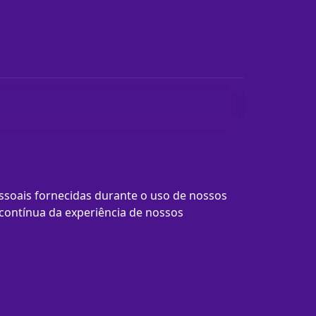
ssoais fornecidas durante o uso de nossos
 contínua da experiência de nossos