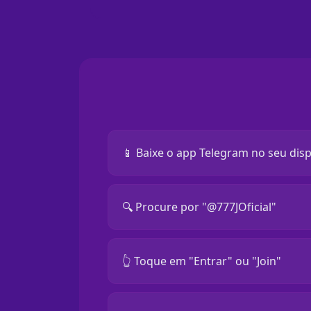
📱 Baixe o app Telegram no seu disp
🔍 Procure por "@777JOficial"
👆 Toque em "Entrar" ou "Join"