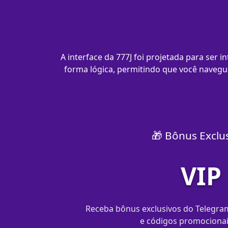
A interface da 777J foi projetada para ser i
forma lógica, permitindo que você navegue
🎁 Bônus Exclu
VIP
Receba bônus exclusivos do Telegra
e códigos promocionai