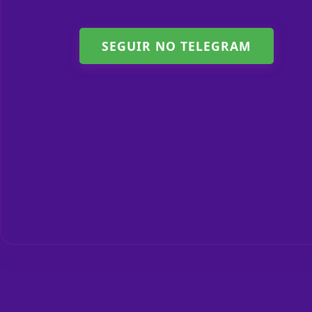
SEGUIR NO TELEGRAM