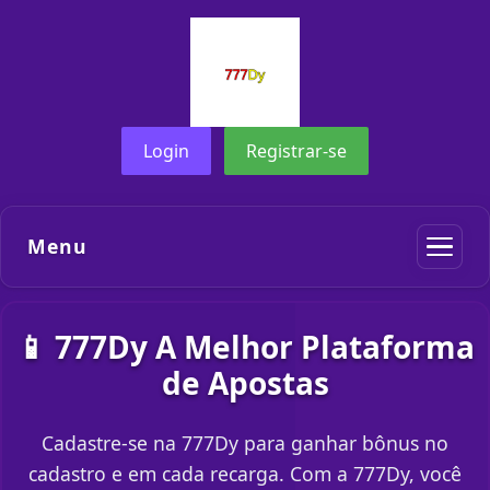
Login
Registrar-se
Menu
📱 777Dy A Melhor Plataforma
de Apostas
Cadastre-se na 777Dy para ganhar bônus no
cadastro e em cada recarga. Com a 777Dy, você