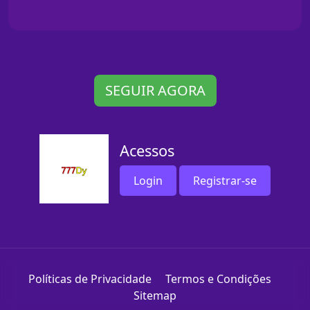
SEGUIR AGORA
Acessos
Login
Registrar-se
Políticas de Privacidade
Termos e Condições
Sitemap