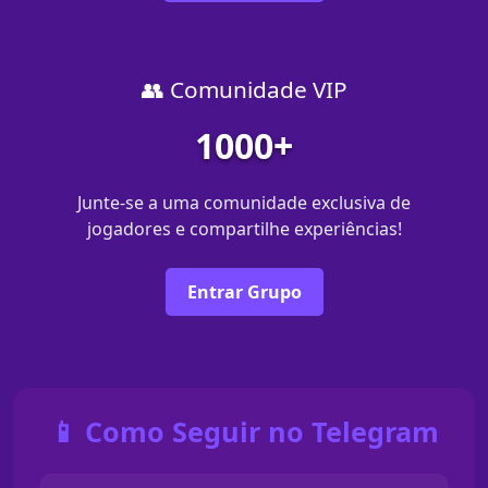
👥 Comunidade VIP
1000+
Junte-se a uma comunidade exclusiva de
jogadores e compartilhe experiências!
Entrar Grupo
📱 Como Seguir no Telegram