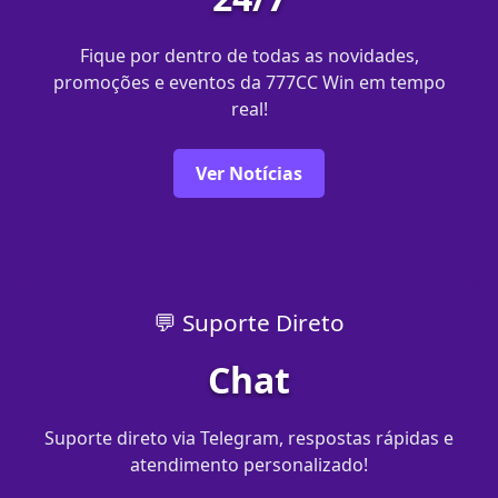
Fique por dentro de todas as novidades,
promoções e eventos da 777CC Win em tempo
real!
Ver Notícias
💬 Suporte Direto
Chat
Suporte direto via Telegram, respostas rápidas e
atendimento personalizado!