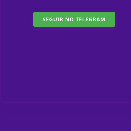
SEGUIR NO TELEGRAM