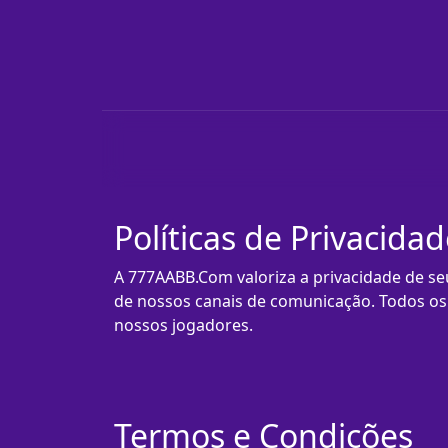
Políticas de Privacida
A 777AABB.Com valoriza a privacidade de s
de nossos canais de comunicação. Todos os 
nossos jogadores.
Termos e Condições