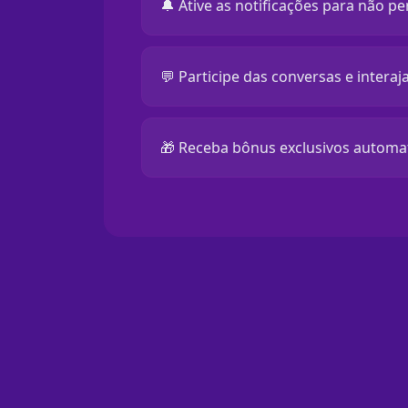
🔔 Ative as notificações para não p
💬 Participe das conversas e interaj
🎁 Receba bônus exclusivos autom