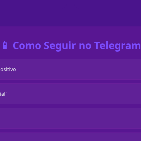
📱 Como Seguir no Telegram
ositivo
al"