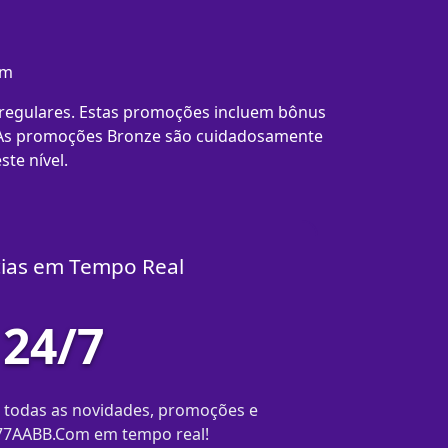
am
 regulares. Estas promoções incluem bônus
o. As promoções Bronze são cuidadosamente
te nível.
cias em Tempo Real
24/7
e todas as novidades, promoções e
77AABB.Com em tempo real!