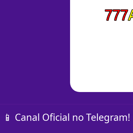
📱 Canal Oficial no Telegram!