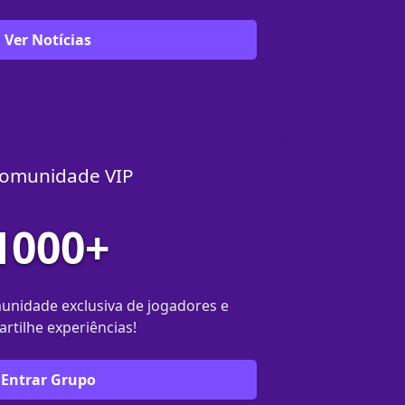
Ver Notícias
Comunidade VIP
1000+
unidade exclusiva de jogadores e
rtilhe experiências!
Entrar Grupo