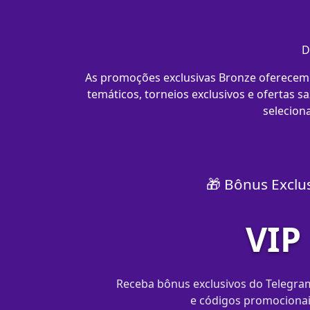
D
As promoções exclusivas Bronze oferecem 
temáticos, torneios exclusivos e ofertas
selecion
🎁 Bônus Exclu
VIP
Receba bônus exclusivos do Telegra
e códigos promocionai