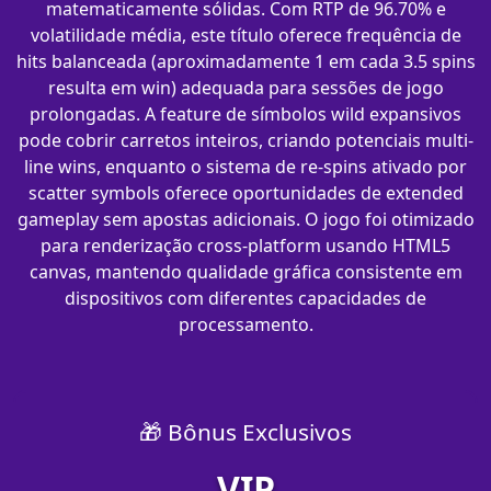
matematicamente sólidas. Com RTP de 96.70% e
volatilidade média, este título oferece frequência de
hits balanceada (aproximadamente 1 em cada 3.5 spins
resulta em win) adequada para sessões de jogo
prolongadas. A feature de símbolos wild expansivos
pode cobrir carretos inteiros, criando potenciais multi-
line wins, enquanto o sistema de re-spins ativado por
scatter symbols oferece oportunidades de extended
gameplay sem apostas adicionais. O jogo foi otimizado
para renderização cross-platform usando HTML5
canvas, mantendo qualidade gráfica consistente em
dispositivos com diferentes capacidades de
processamento.
🎁 Bônus Exclusivos
VIP