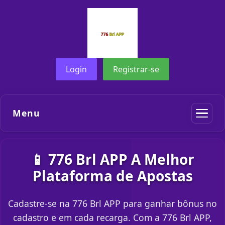
Login
Registrar-se
Menu
📱 776 Brl APP A Melhor
Plataforma de Apostas
Cadastre-se na 776 Brl APP para ganhar bônus no
cadastro e em cada recarga. Com a 776 Brl APP,