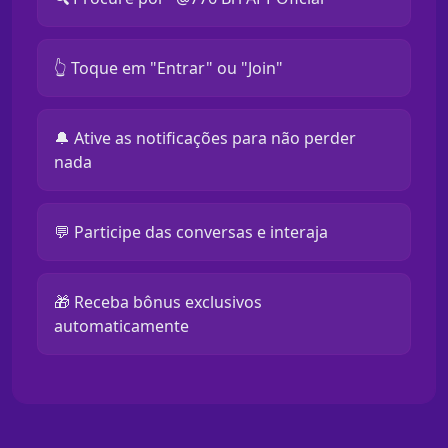
👆 Toque em "Entrar" ou "Join"
🔔 Ative as notificações para não perder
nada
💬 Participe das conversas e interaja
🎁 Receba bônus exclusivos
automaticamente