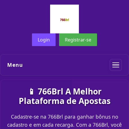
Login
Registrar-se
Menu
📱 766Brl A Melhor
Plataforma de Apostas
Cadastre-se na 766Brl para ganhar bônus no
cadastro e em cada recarga. Com a 766Brl, você