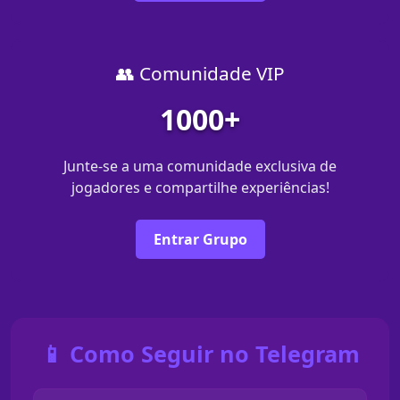
👥 Comunidade VIP
1000+
Junte-se a uma comunidade exclusiva de
jogadores e compartilhe experiências!
Entrar Grupo
📱 Como Seguir no Telegram