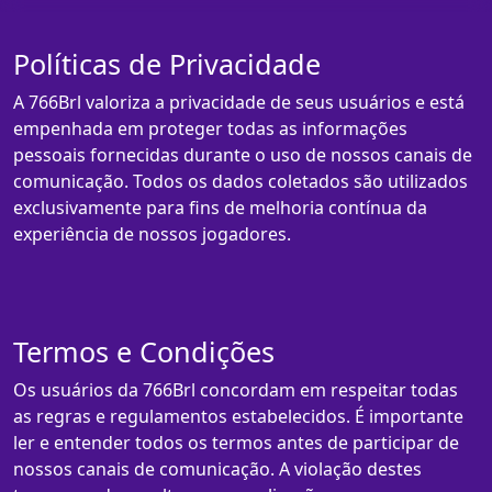
Políticas de Privacidade
A 766Brl valoriza a privacidade de seus usuários e está
empenhada em proteger todas as informações
pessoais fornecidas durante o uso de nossos canais de
comunicação. Todos os dados coletados são utilizados
exclusivamente para fins de melhoria contínua da
experiência de nossos jogadores.
Termos e Condições
Os usuários da 766Brl concordam em respeitar todas
as regras e regulamentos estabelecidos. É importante
ler e entender todos os termos antes de participar de
nossos canais de comunicação. A violação destes