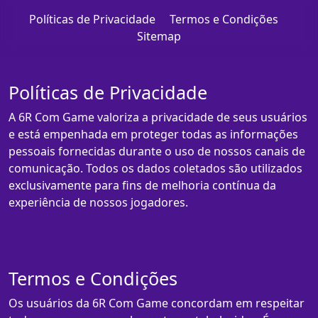
Políticas de Privacidade
Termos e Condições
Sitemap
Políticas de Privacidade
A 6R Com Game valoriza a privacidade de seus usuários
e está empenhada em proteger todas as informações
pessoais fornecidas durante o uso de nossos canais de
comunicação. Todos os dados coletados são utilizados
exclusivamente para fins de melhoria contínua da
experiência de nossos jogadores.
Termos e Condições
Os usuários da 6R Com Game concordam em respeitar