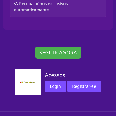
🎁 Receba bônus exclusivos
automaticamente
SEGUIR AGORA
Acessos
Login
Registrar-se