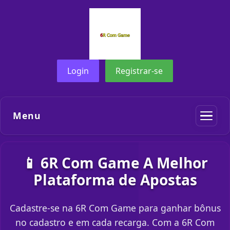
Login
Registrar-se
Menu
📱 6R Com Game A Melhor
Plataforma de Apostas
Cadastre-se na 6R Com Game para ganhar bônus
no cadastro e em cada recarga. Com a 6R Com