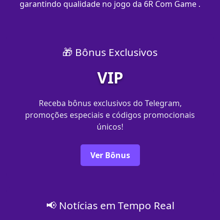
garantindo qualidade no jogo da 6R Com Game .
🎁 Bônus Exclusivos
VIP
Receba bônus exclusivos do Telegram,
promoções especiais e códigos promocionais
únicos!
Ver Bônus
📢 Notícias em Tempo Real