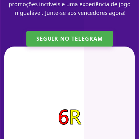
promoções incríveis e uma experiência de jogo
inigualável. Junte-se aos vencedores agora!
SEGUIR NO TELEGRAM