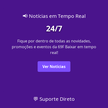
📢 Notícias em Tempo Real
24/7
Fique por dentro de todas as novidades,
promoções e eventos da 69F Baixar em tempo
real!
Ver Notícias
💬 Suporte Direto