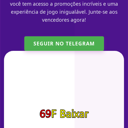
você tem acesso a promoções incríveis e uma
experiência de jogo inigualável. Junte-se aos
vencedores agora!
SEGUIR NO TELEGRAM