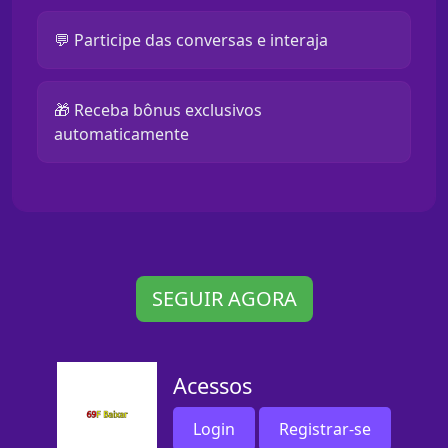
💬 Participe das conversas e interaja
🎁 Receba bônus exclusivos
automaticamente
SEGUIR AGORA
Acessos
Login
Registrar-se