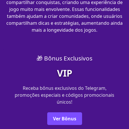
compartilhar conquistas, criando uma experiência de
jogo muito mais envolvente. Essas funcionalidades
também ajudam a criar comunidades, onde usuários
compartilham dicas e estratégias, aumentando ainda
mais a longevidade dos jogos.
🎁 Bônus Exclusivos
VIP
Receba bônus exclusivos do Telegram,
promoções especiais e códigos promocionais
únicos!
Ver Bônus