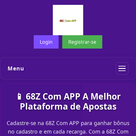
Login
Registrar-se
Menu
📱 68Z Com APP A Melhor
Plataforma de Apostas
Cadastre-se na 68Z Com APP para ganhar bônus
no cadastro e em cada recarga. Com a 68Z Com