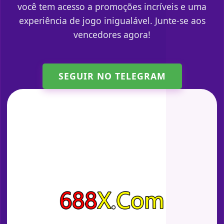
você tem acesso a promoções incríveis e uma
experiência de jogo inigualável. Junte-se aos
vencedores agora!
SEGUIR NO TELEGRAM