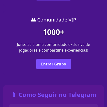
👥 Comunidade VIP
1000+
Junte-se a uma comunidade exclusiva de
jogadores e compartilhe experiências!
Entrar Grupo
📱 Como Seguir no Telegram