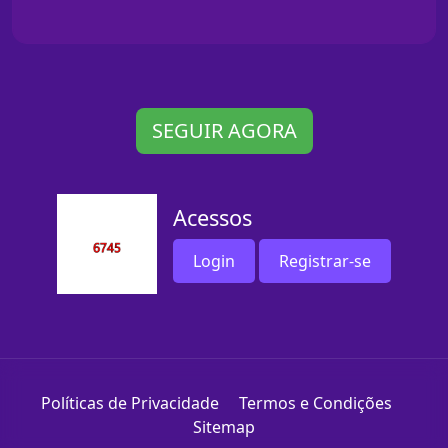
SEGUIR AGORA
Acessos
Login
Registrar-se
Políticas de Privacidade
Termos e Condições
Sitemap