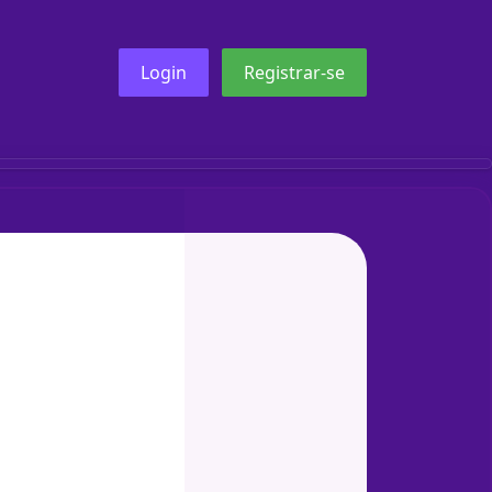
Login
Registrar-se