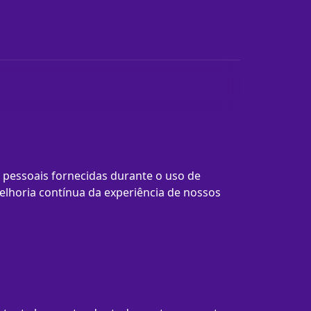
 pessoais fornecidas durante o uso de
elhoria contínua da experiência de nossos