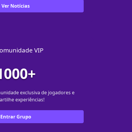
Ver Notícias
Comunidade VIP
1000+
unidade exclusiva de jogadores e
rtilhe experiências!
Entrar Grupo