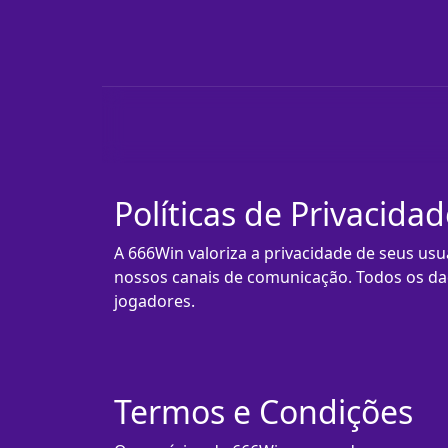
Políticas de Privacida
A 666Win valoriza a privacidade de seus us
nossos canais de comunicação. Todos os dad
jogadores.
Termos e Condições