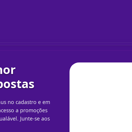
hor
postas
us no cadastro e em
acesso a promoções
ualável. Junte-se aos