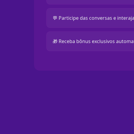
💬 Participe das conversas e interaj
🎁 Receba bônus exclusivos autom