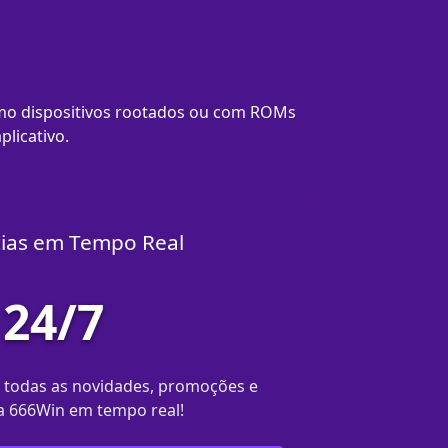
como dispositivos rootados ou com ROMs
plicativo.
cias em Tempo Real
24/7
e todas as novidades, promoções e
a 666Win em tempo real!