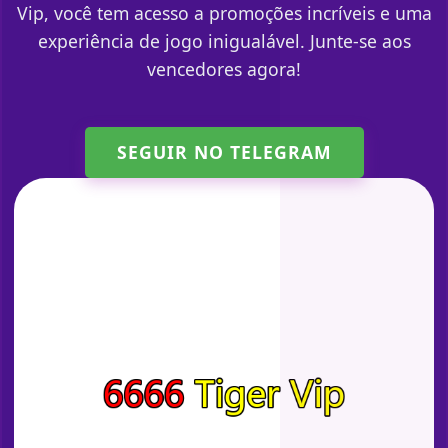
Vip, você tem acesso a promoções incríveis e uma
experiência de jogo inigualável. Junte-se aos
vencedores agora!
SEGUIR NO TELEGRAM