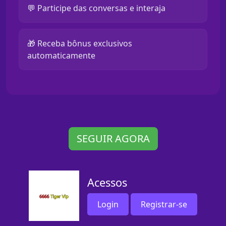
💬 Participe das conversas e interaja
🎁 Receba bônus exclusivos
automaticamente
SEGUIR AGORA
Acessos
Login
Registrar-se