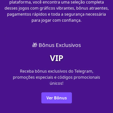
plataforma, você encontra uma seleção completa
desses jogos com gráficos vibrantes, bônus atraentes,
pagamentos rápidos e toda a segurança necessária
para jogar com confiança.
🎁 Bônus Exclusivos
VIP
Receba bônus exclusivos do Telegram,
promoções especiais e códigos promocionais
únicos!
Ver Bônus