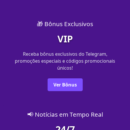
🎁 Bônus Exclusivos
VIP
Receba bônus exclusivos do Telegram,
promoções especiais e códigos promocionais
únicos!
Ver Bônus
📢 Notícias em Tempo Real
24/7