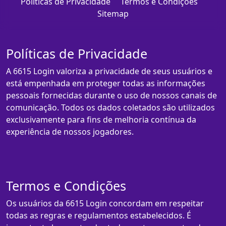
Políticas de Privacidade
Termos e Condições
Sitemap
Políticas de Privacidade
A 6615 Login valoriza a privacidade de seus usuários e
está empenhada em proteger todas as informações
pessoais fornecidas durante o uso de nossos canais de
comunicação. Todos os dados coletados são utilizados
exclusivamente para fins de melhoria contínua da
experiência de nossos jogadores.
Termos e Condições
Os usuários da 6615 Login concordam em respeitar
todas as regras e regulamentos estabelecidos. É