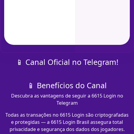
📱 Canal Oficial no Telegram!
📱 Benefícios do Canal
Descubra as vantagens de seguir a 6615 Login no
Telegram
Todas as transações no 6615 Login são criptografadas
e protegidas — a 6615 Login Brasil assegura total
privacidade e segurança dos dados dos jogadores.