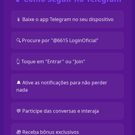
📱 Baixe o app Telegram no seu dispositivo
🔍 Procure por "@6615 LoginOficial"
👆 Toque em "Entrar" ou "Join"
🔔 Ative as notificações para não perder
nada
💬 Participe das conversas e interaja
🎁 Receba bônus exclusivos