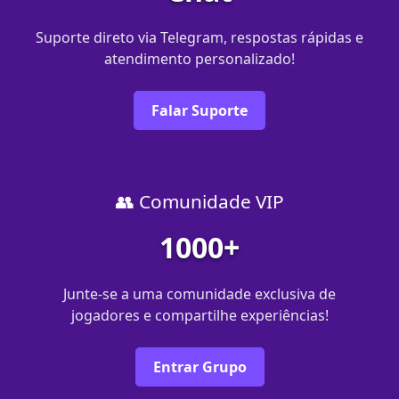
Suporte direto via Telegram, respostas rápidas e
atendimento personalizado!
Falar Suporte
👥 Comunidade VIP
1000+
Junte-se a uma comunidade exclusiva de
jogadores e compartilhe experiências!
Entrar Grupo