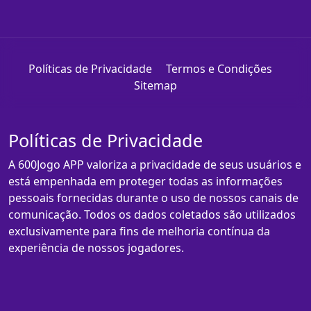
Políticas de Privacidade
Termos e Condições
Sitemap
Políticas de Privacidade
A 600Jogo APP valoriza a privacidade de seus usuários e
está empenhada em proteger todas as informações
pessoais fornecidas durante o uso de nossos canais de
comunicação. Todos os dados coletados são utilizados
exclusivamente para fins de melhoria contínua da
experiência de nossos jogadores.