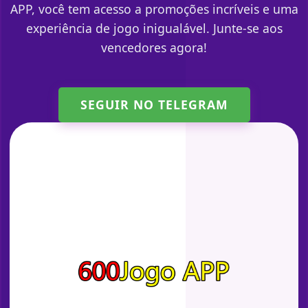
APP, você tem acesso a promoções incríveis e uma
experiência de jogo inigualável. Junte-se aos
vencedores agora!
SEGUIR NO TELEGRAM