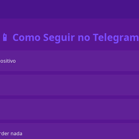
📱 Como Seguir no Telegram
ositivo
"
erder nada