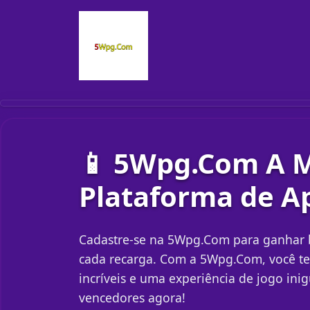
📱 5Wpg.Com A 
Plataforma de A
Cadastre-se na 5Wpg.Com para ganhar 
cada recarga. Com a 5Wpg.Com, você t
incríveis e uma experiência de jogo inig
vencedores agora!