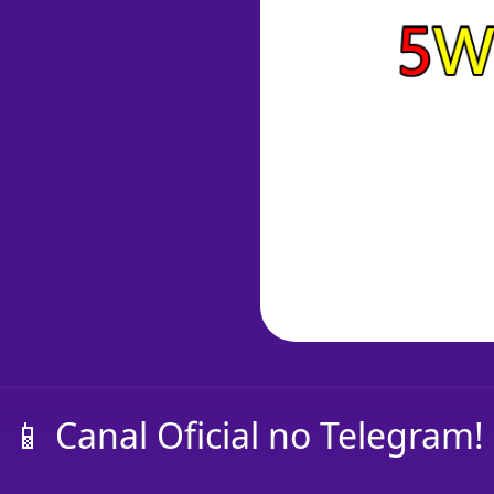
📱 Canal Oficial no Telegram!