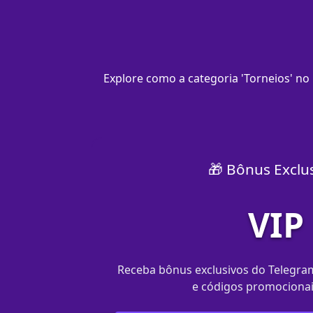
Explore como a categoria 'Torneios' n
🎁 Bônus Exclu
VIP
Receba bônus exclusivos do Telegra
e códigos promocionai