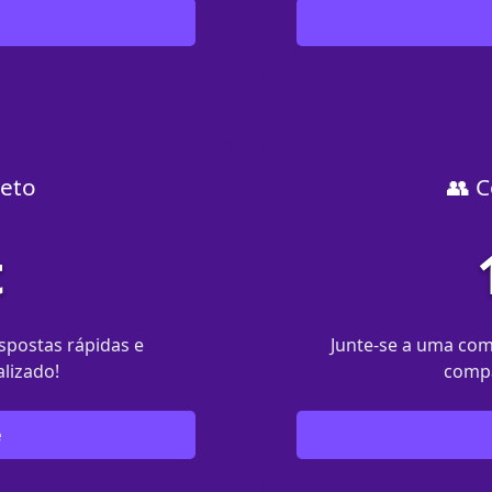
reto
👥 
t
espostas rápidas e
Junte-se a uma com
lizado!
compa
e