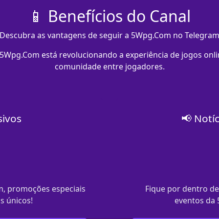
📱 Benefícios do Canal
Descubra as vantagens de seguir a 5Wpg.Com no Telegra
o 5Wpg.Com está revolucionando a experiência de jogos on
comunidade entre jogadores.
sivos
📢 Notí
m, promoções especiais
Fique por dentro d
s únicos!
eventos da