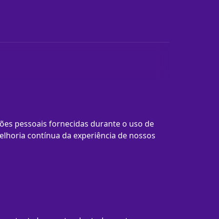
ões pessoais fornecidas durante o uso de
elhoria contínua da experiência de nossos