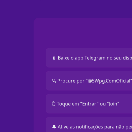
📱 Baixe o app Telegram no seu disp
🔍 Procure por "@5Wpg.ComOficial
👆 Toque em "Entrar" ou "Join"
🔔 Ative as notificações para não p