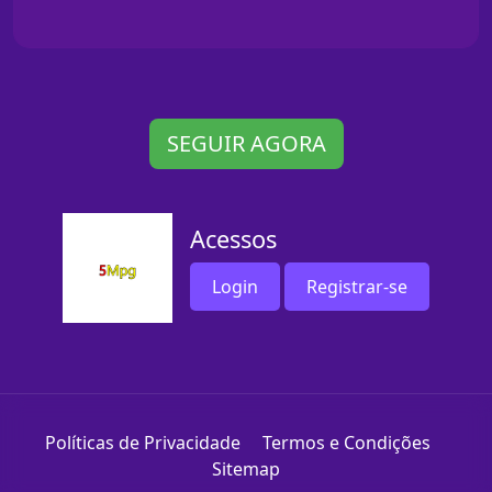
SEGUIR AGORA
Acessos
Login
Registrar-se
Políticas de Privacidade
Termos e Condições
Sitemap