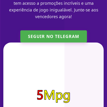
tem acesso a promoções incríveis e uma
experiência de jogo inigualável. Junte-se aos
vencedores agora!
SEGUIR NO TELEGRAM