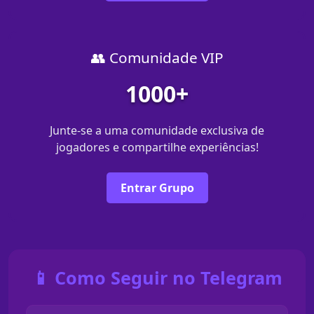
👥 Comunidade VIP
1000+
Junte-se a uma comunidade exclusiva de
jogadores e compartilhe experiências!
Entrar Grupo
📱 Como Seguir no Telegram