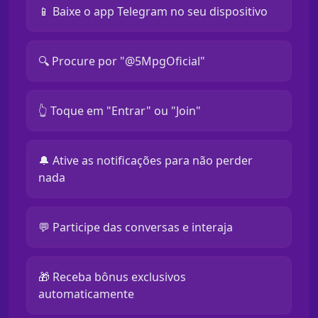
📱 Baixe o app Telegram no seu dispositivo
🔍 Procure por "@5MpgOficial"
👆 Toque em "Entrar" ou "Join"
🔔 Ative as notificações para não perder
nada
💬 Participe das conversas e interaja
🎁 Receba bônus exclusivos
automaticamente