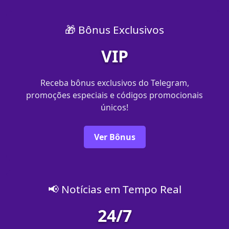
🎁 Bônus Exclusivos
VIP
Receba bônus exclusivos do Telegram,
promoções especiais e códigos promocionais
únicos!
Ver Bônus
📢 Notícias em Tempo Real
24/7