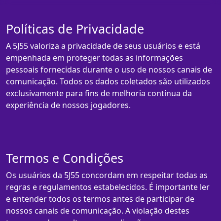
Políticas de Privacidade
A 5J55 valoriza a privacidade de seus usuários e está
empenhada em proteger todas as informações
pessoais fornecidas durante o uso de nossos canais de
comunicação. Todos os dados coletados são utilizados
exclusivamente para fins de melhoria contínua da
experiência de nossos jogadores.
Termos e Condições
Os usuários da 5J55 concordam em respeitar todas as
regras e regulamentos estabelecidos. É importante ler
e entender todos os termos antes de participar de
nossos canais de comunicação. A violação destes