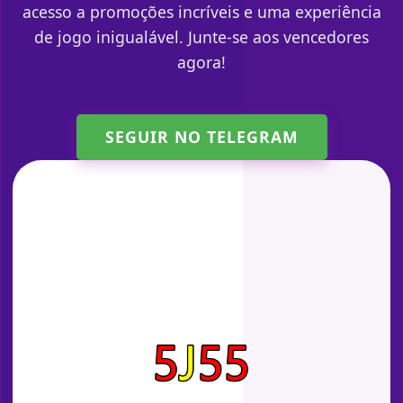
acesso a promoções incríveis e uma experiência
de jogo inigualável. Junte-se aos vencedores
agora!
SEGUIR NO TELEGRAM