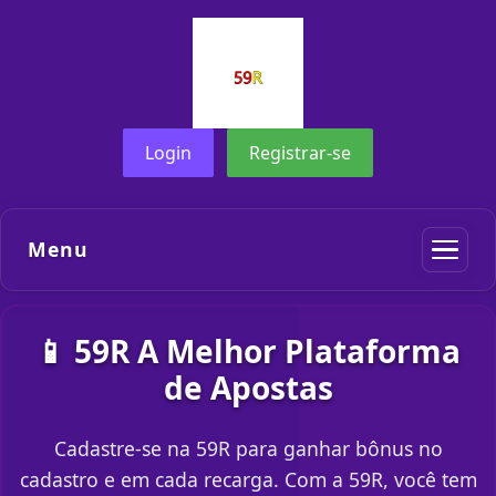
Login
Registrar-se
Menu
📱 59R A Melhor Plataforma
de Apostas
Cadastre-se na 59R para ganhar bônus no
cadastro e em cada recarga. Com a 59R, você tem