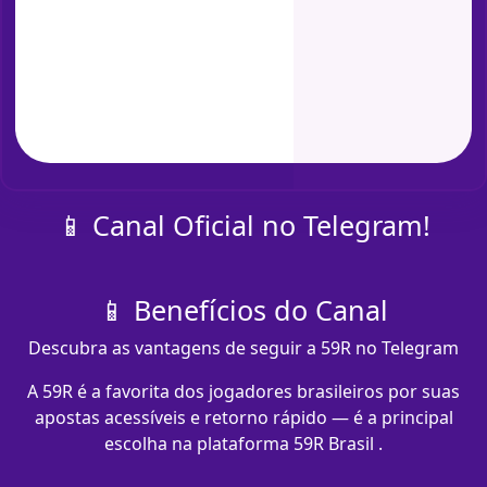
📱 Canal Oficial no Telegram!
📱 Benefícios do Canal
Descubra as vantagens de seguir a 59R no Telegram
A 59R é a favorita dos jogadores brasileiros por suas
apostas acessíveis e retorno rápido — é a principal
escolha na plataforma 59R Brasil .