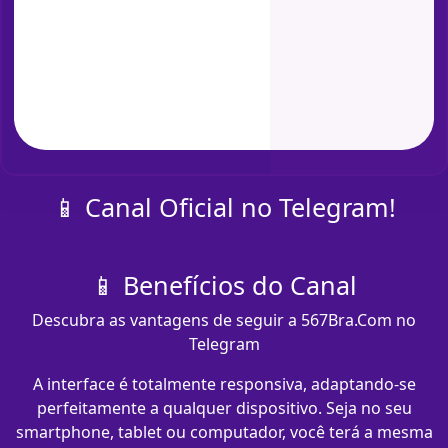
📱 Canal Oficial no Telegram!
📱 Benefícios do Canal
Descubra as vantagens de seguir a 567Bra.Com no
Telegram
A interface é totalmente responsiva, adaptando-se
perfeitamente a qualquer dispositivo. Seja no seu
smartphone, tablet ou computador, você terá a mesma