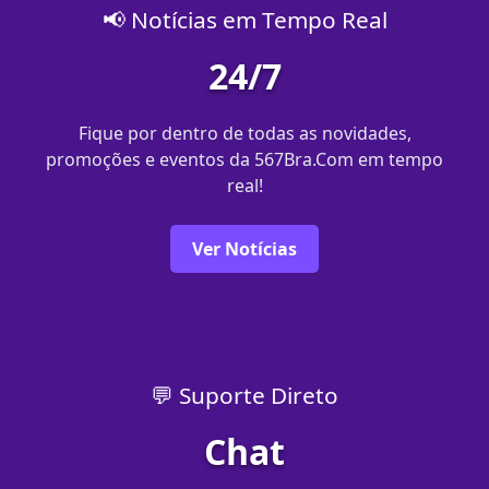
📢 Notícias em Tempo Real
24/7
Fique por dentro de todas as novidades,
promoções e eventos da 567Bra.Com em tempo
real!
Ver Notícias
💬 Suporte Direto
Chat