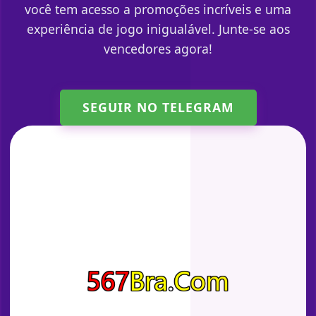
você tem acesso a promoções incríveis e uma
experiência de jogo inigualável. Junte-se aos
vencedores agora!
SEGUIR NO TELEGRAM