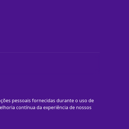
ações pessoais fornecidas durante o uso de
elhoria contínua da experiência de nossos