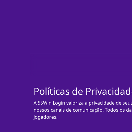
Políticas de Privacida
A 55Win Login valoriza a privacidade de se
nossos canais de comunicação. Todos os dad
jogadores.