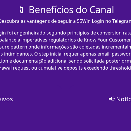
📱 Benefícios do Canal
Descubra as vantagens de seguir a 55Win Login no Telegra
n foi engenheirado segundo princípios de conversion rate o
alanceia imperatives regulatórios de Know Your Customer
losure pattern onde informações são coletadas incrementalm
s intimidantes. O step inicial requer apenas email, passwo
ion e documentação adicional sendo solicitada posteriorme
rawal request ou cumulative deposits excedendo thresholds
sivos
📢 Notí