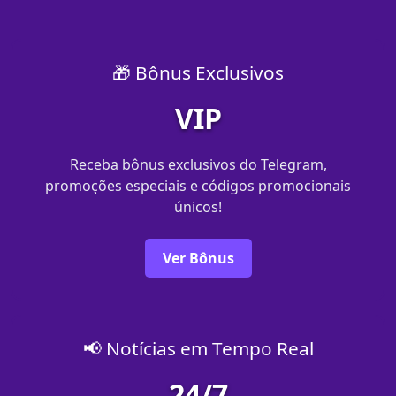
🎁 Bônus Exclusivos
VIP
Receba bônus exclusivos do Telegram,
promoções especiais e códigos promocionais
únicos!
Ver Bônus
📢 Notícias em Tempo Real
24/7