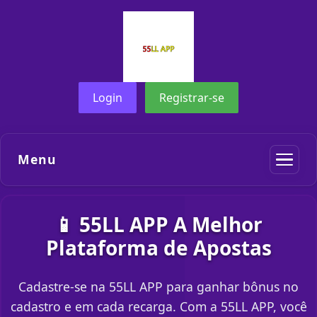
Login
Registrar-se
Menu
📱 55LL APP A Melhor
Plataforma de Apostas
Cadastre-se na 55LL APP para ganhar bônus no
cadastro e em cada recarga. Com a 55LL APP, você