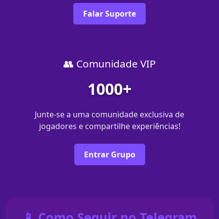
Falar Suporte
👥 Comunidade VIP
1000+
Junte-se a uma comunidade exclusiva de
jogadores e compartilhe experiências!
Entrar Grupo
📱 Como Seguir no Telegram