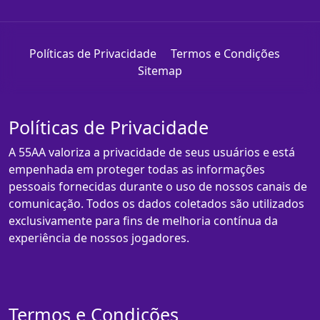
Políticas de Privacidade
Termos e Condições
Sitemap
Políticas de Privacidade
A 55AA valoriza a privacidade de seus usuários e está
empenhada em proteger todas as informações
pessoais fornecidas durante o uso de nossos canais de
comunicação. Todos os dados coletados são utilizados
exclusivamente para fins de melhoria contínua da
experiência de nossos jogadores.
Termos e Condições