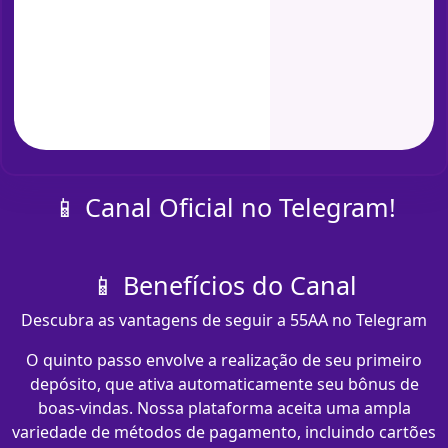
📱 Canal Oficial no Telegram!
📱 Benefícios do Canal
Descubra as vantagens de seguir a 55AA no Telegram
O quinto passo envolve a realização de seu primeiro
depósito, que ativa automaticamente seu bônus de
boas-vindas. Nossa plataforma aceita uma ampla
variedade de métodos de pagamento, incluindo cartões