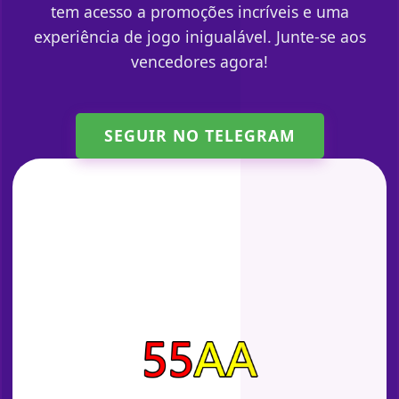
tem acesso a promoções incríveis e uma
experiência de jogo inigualável. Junte-se aos
vencedores agora!
SEGUIR NO TELEGRAM