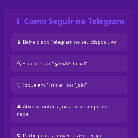
📱 Como Seguir no Telegram
📱 Baixe o app Telegram no seu dispositivo
🔍 Procure por "@55AAOficial"
👆 Toque em "Entrar" ou "Join"
🔔 Ative as notificações para não perder
nada
💬 Participe das conversas e interaja