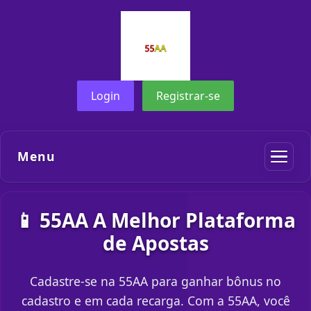
Login
Registrar-se
Menu
📱 55AA A Melhor Plataforma
de Apostas
Cadastre-se na 55AA para ganhar bônus no
cadastro e em cada recarga. Com a 55AA, você