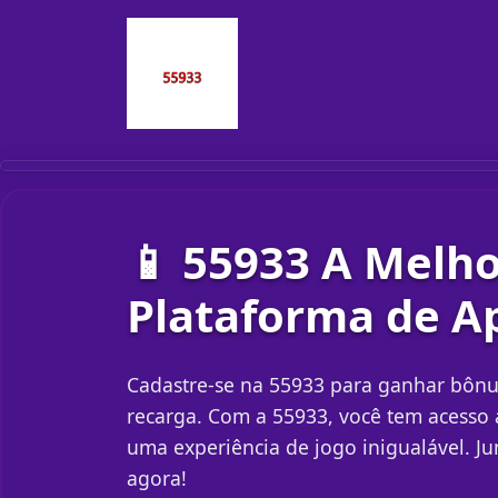
📱 55933 A Melh
Plataforma de A
Cadastre-se na 55933 para ganhar bônu
recarga. Com a 55933, você tem acesso 
uma experiência de jogo inigualável. J
agora!