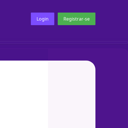
Login
Registrar-se