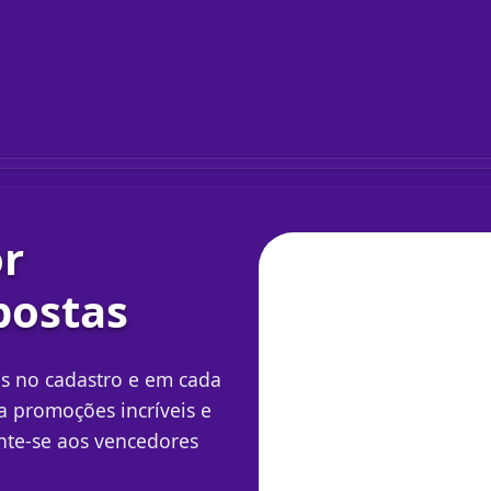
or
postas
s no cadastro e em cada
a promoções incríveis e
unte-se aos vencedores