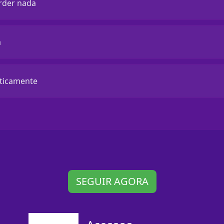
erder nada
a
aticamente
SEGUIR AGORA