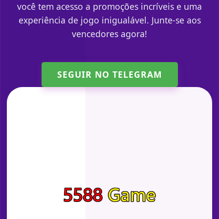
você tem acesso a promoções incríveis e uma
experiência de jogo inigualável. Junte-se aos
vencedores agora!
SEGUIR NO TELEGRAM