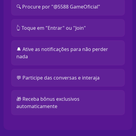
🔍 Procure por "@5588 GameOficial"
👆 Toque em "Entrar" ou "Join"
🔔 Ative as notificações para não perder
nada
💬 Participe das conversas e interaja
🎁 Receba bônus exclusivos
automaticamente