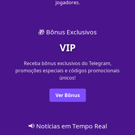
jogadores.
🎁 Bônus Exclusivos
VIP
Receba bônus exclusivos do Telegram,
promoções especiais e códigos promocionais
únicos!
Ver Bônus
📢 Notícias em Tempo Real