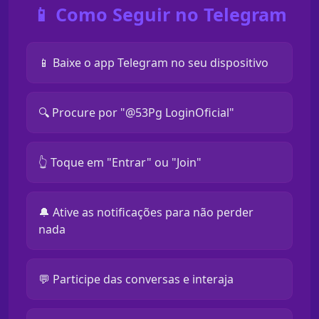
📱 Como Seguir no Telegram
📱 Baixe o app Telegram no seu dispositivo
🔍 Procure por "@53Pg LoginOficial"
👆 Toque em "Entrar" ou "Join"
🔔 Ative as notificações para não perder
nada
💬 Participe das conversas e interaja