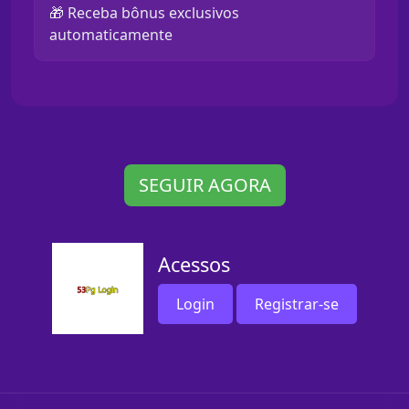
🎁 Receba bônus exclusivos
automaticamente
SEGUIR AGORA
Acessos
Login
Registrar-se