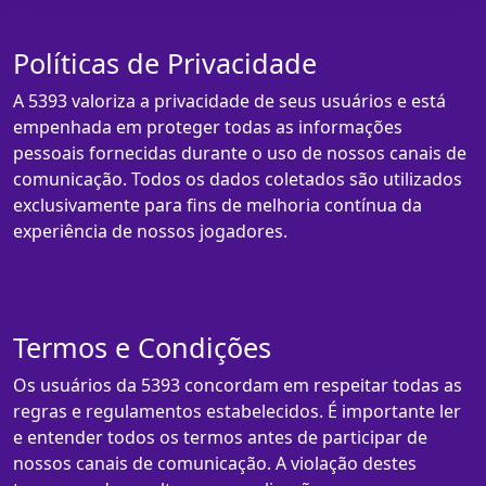
Políticas de Privacidade
A 5393 valoriza a privacidade de seus usuários e está
empenhada em proteger todas as informações
pessoais fornecidas durante o uso de nossos canais de
comunicação. Todos os dados coletados são utilizados
exclusivamente para fins de melhoria contínua da
experiência de nossos jogadores.
Termos e Condições
Os usuários da 5393 concordam em respeitar todas as
regras e regulamentos estabelecidos. É importante ler
e entender todos os termos antes de participar de
nossos canais de comunicação. A violação destes