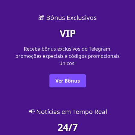
🎁 Bônus Exclusivos
VIP
Receba bônus exclusivos do Telegram,
promoções especiais e códigos promocionais
únicos!
Ver Bônus
📢 Notícias em Tempo Real
24/7