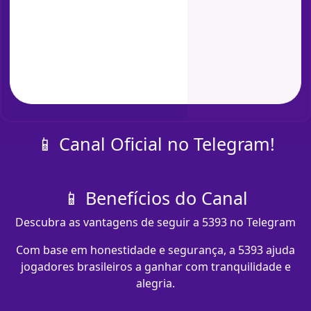
📱 Canal Oficial no Telegram!
📱 Benefícios do Canal
Descubra as vantagens de seguir a 5393 no Telegram
Com base em honestidade e segurança, a 5393 ajuda
jogadores brasileiros a ganhar com tranquilidade e
alegria.