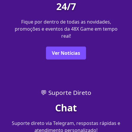
24/7
Fique por dentro de todas as novidades,
promoções e eventos da 48X Game em tempo
real!
Ver Notícias
💬 Suporte Direto
Chat
Suporte direto via Telegram, respostas rápidas e
atendimento personalizado!