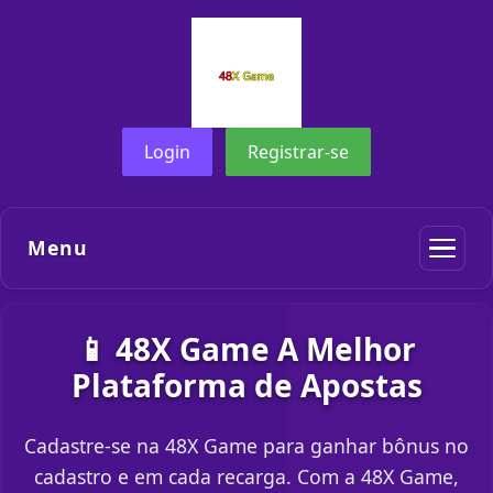
Login
Registrar-se
Menu
📱 48X Game A Melhor
Plataforma de Apostas
Cadastre-se na 48X Game para ganhar bônus no
cadastro e em cada recarga. Com a 48X Game,