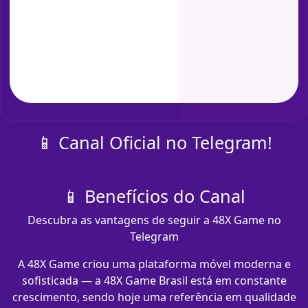
📱 Canal Oficial no Telegram!
📱 Benefícios do Canal
Descubra as vantagens de seguir a 48X Game no
Telegram
A 48X Game criou uma plataforma móvel moderna e
sofisticada — a 48X Game Brasil está em constante
crescimento, sendo hoje uma referência em qualidade