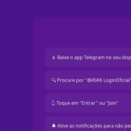
📱 Baixe o app Telegram no seu disp
🔍 Procure por "@45KK LoginOficial
👆 Toque em "Entrar" ou "Join"
🔔 Ative as notificações para não p