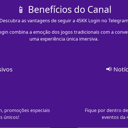
📱 Benefícios do Canal
Descubra as vantagens de seguir a 45KK Login no Telegra
Login combina a emoção dos jogos tradicionais com a conve
uma experiência única imersiva.
sivos
📢 Notí
m, promoções especiais
Fique por dentro d
s únicos!
eventos da 