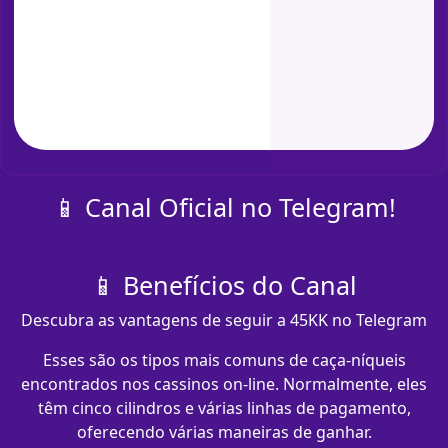
📱 Canal Oficial no Telegram!
📱 Benefícios do Canal
Descubra as vantagens de seguir a 45KK no Telegram
Esses são os tipos mais comuns de caça-níqueis
encontrados nos cassinos on-line. Normalmente, eles
têm cinco cilindros e várias linhas de pagamento,
oferecendo várias maneiras de ganhar.