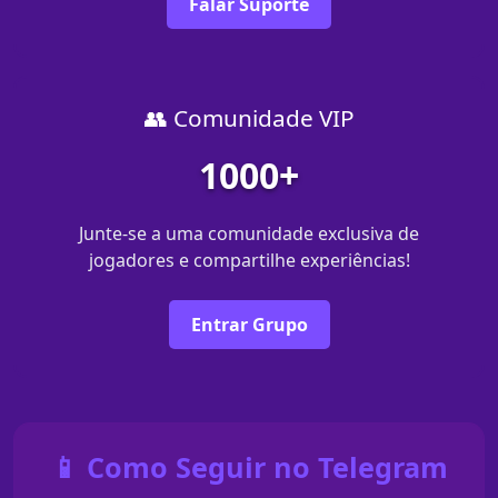
Falar Suporte
👥 Comunidade VIP
1000+
Junte-se a uma comunidade exclusiva de
jogadores e compartilhe experiências!
Entrar Grupo
📱 Como Seguir no Telegram