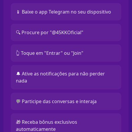
📱 Baixe o app Telegram no seu dispositivo
🔍 Procure por "@45KKOficial"
👆 Toque em "Entrar" ou "Join"
🔔 Ative as notificações para não perder
nada
💬 Participe das conversas e interaja
🎁 Receba bônus exclusivos
automaticamente