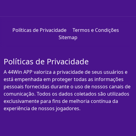
Políticas de Privacidade
Termos e Condições
Sitemap
Políticas de Privacidade
A 44Win APP valoriza a privacidade de seus usuários e
está empenhada em proteger todas as informações
pessoais fornecidas durante o uso de nossos canais de
comunicação. Todos os dados coletados são utilizados
exclusivamente para fins de melhoria contínua da
experiência de nossos jogadores.