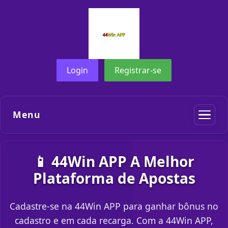
Login
Registrar-se
Menu
📱 44Win APP A Melhor
Plataforma de Apostas
Cadastre-se na 44Win APP para ganhar bônus no
cadastro e em cada recarga. Com a 44Win APP,