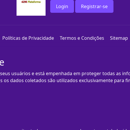
Login
Registrar-se
Políticas de Privacidade
Termos e Condições
Sitemap
de
e seus usuários e está empenhada em proteger todas as in
 os dados coletados são utilizados exclusivamente para fi