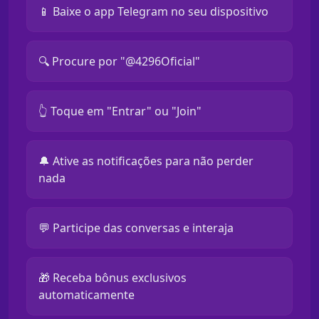
📱 Baixe o app Telegram no seu dispositivo
🔍 Procure por "@4296Oficial"
👆 Toque em "Entrar" ou "Join"
🔔 Ative as notificações para não perder
nada
💬 Participe das conversas e interaja
🎁 Receba bônus exclusivos
automaticamente