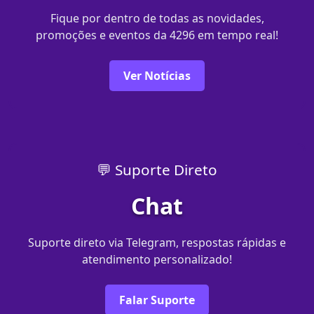
Fique por dentro de todas as novidades,
promoções e eventos da 4296 em tempo real!
Ver Notícias
💬 Suporte Direto
Chat
Suporte direto via Telegram, respostas rápidas e
atendimento personalizado!
Falar Suporte