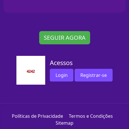
SEGUIR AGORA
Acessos
Login
Registrar-se
Políticas de Privacidade
Termos e Condições
Sitemap