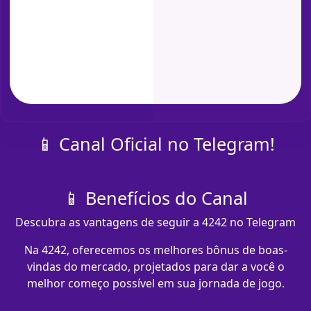
📱 Canal Oficial no Telegram!
📱 Benefícios do Canal
Descubra as vantagens de seguir a 4242 no Telegram
Na 4242, oferecemos os melhores bônus de boas-
vindas do mercado, projetados para dar a você o
melhor começo possível em sua jornada de jogo.