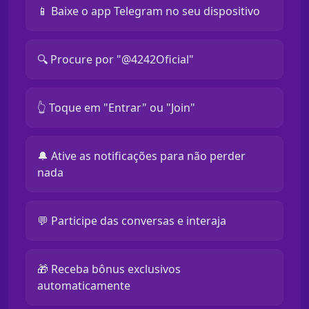
📱 Baixe o app Telegram no seu dispositivo
🔍 Procure por "@4242Oficial"
👆 Toque em "Entrar" ou "Join"
🔔 Ative as notificações para não perder
nada
💬 Participe das conversas e interaja
🎁 Receba bônus exclusivos
automaticamente