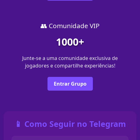
👥 Comunidade VIP
1000+
Junte-se a uma comunidade exclusiva de
jogadores e compartilhe experiências!
Entrar Grupo
📱 Como Seguir no Telegram