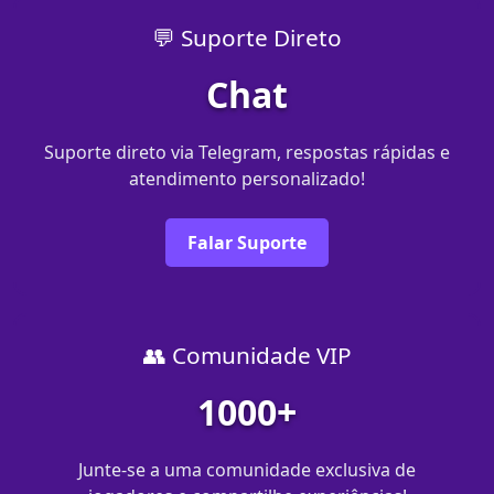
💬 Suporte Direto
Chat
Suporte direto via Telegram, respostas rápidas e
atendimento personalizado!
Falar Suporte
👥 Comunidade VIP
1000+
Junte-se a uma comunidade exclusiva de