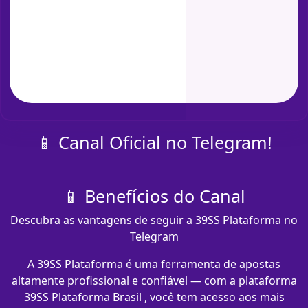
📱 Canal Oficial no Telegram!
📱 Benefícios do Canal
Descubra as vantagens de seguir a 39SS Plataforma no
Telegram
A 39SS Plataforma é uma ferramenta de apostas
altamente profissional e confiável — com a plataforma
39SS Plataforma Brasil , você tem acesso aos mais