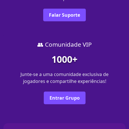
Falar Suporte
👥 Comunidade VIP
1000+
Junte-se a uma comunidade exclusiva de
jogadores e compartilhe experiências!
Entrar Grupo