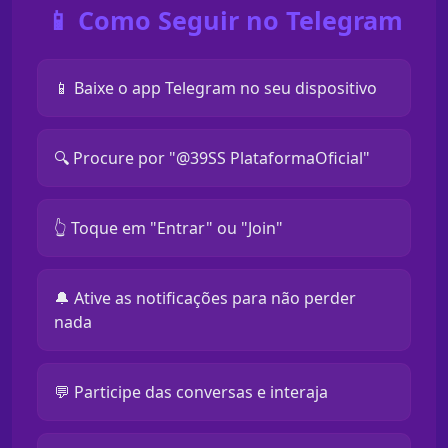
📱 Como Seguir no Telegram
📱 Baixe o app Telegram no seu dispositivo
🔍 Procure por "@39SS PlataformaOficial"
👆 Toque em "Entrar" ou "Join"
🔔 Ative as notificações para não perder
nada
💬 Participe das conversas e interaja