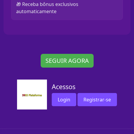
🎁 Receba bônus exclusivos
automaticamente
SEGUIR AGORA
Acessos
Login
Registrar-se