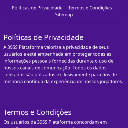
Políticas de Privacidade
Termos e Condições
Sitemap
Políticas de Privacidade
A 39SS Plataforma valoriza a privacidade de seus
usuários e está empenhada em proteger todas as
informações pessoais fornecidas durante o uso de
nossos canais de comunicação. Todos os dados
coletados são utilizados exclusivamente para fins de
melhoria contínua da experiência de nossos jogadores.
Termos e Condições
Os usuários da 39SS Plataforma concordam em