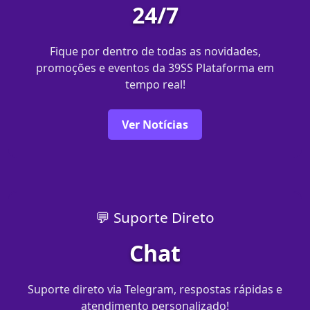
24/7
Fique por dentro de todas as novidades,
promoções e eventos da 39SS Plataforma em
tempo real!
Ver Notícias
💬 Suporte Direto
Chat
Suporte direto via Telegram, respostas rápidas e
atendimento personalizado!