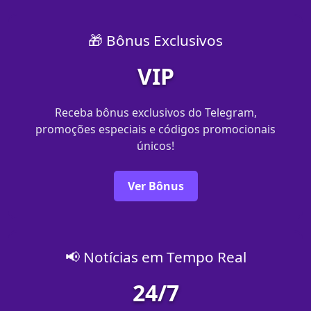
🎁 Bônus Exclusivos
VIP
Receba bônus exclusivos do Telegram,
promoções especiais e códigos promocionais
únicos!
Ver Bônus
📢 Notícias em Tempo Real
24/7