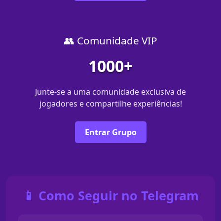
👥 Comunidade VIP
1000+
Junte-se a uma comunidade exclusiva de
jogadores e compartilhe experiências!
Entrar Grupo
📱 Como Seguir no Telegram