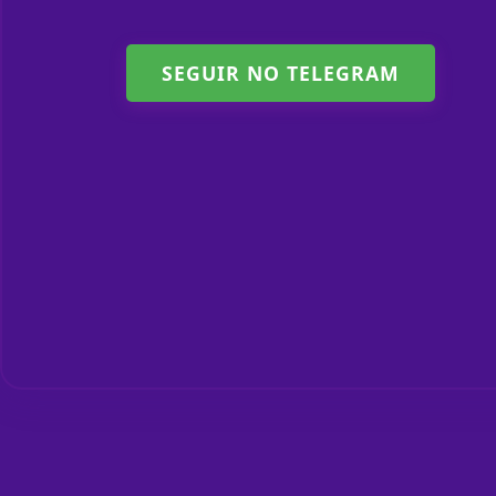
SEGUIR NO TELEGRAM