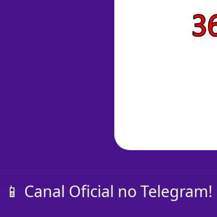
📱 Canal Oficial no Telegram!