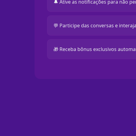
🔔 Ative as notificações para não p
💬 Participe das conversas e interaj
🎁 Receba bônus exclusivos autom