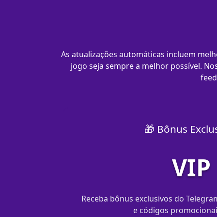
As atualizações automáticas incluem melh
jogo seja sempre a melhor possível. N
feed
🎁 Bônus Exclu
VIP
Receba bônus exclusivos do Telegra
e códigos promocionai