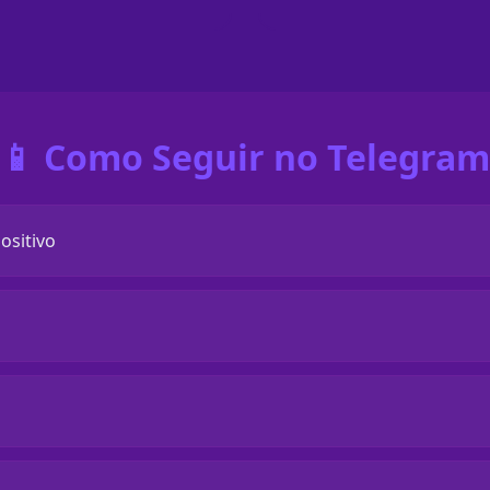
📱 Como Seguir no Telegram
ositivo