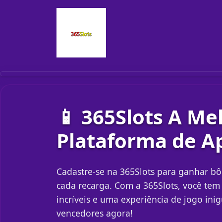
📱 365Slots A Me
Plataforma de A
Cadastre-se na 365Slots para ganhar b
cada recarga. Com a 365Slots, você te
incríveis e uma experiência de jogo inig
vencedores agora!