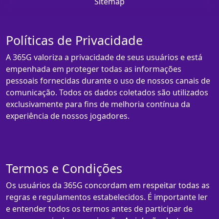
Sitemap
Políticas de Privacidade
A 365G valoriza a privacidade de seus usuários e está
empenhada em proteger todas as informações
pessoais fornecidas durante o uso de nossos canais de
comunicação. Todos os dados coletados são utilizados
exclusivamente para fins de melhoria contínua da
experiência de nossos jogadores.
Termos e Condições
Os usuários da 365G concordam em respeitar todas as
regras e regulamentos estabelecidos. É importante ler
e entender todos os termos antes de participar de