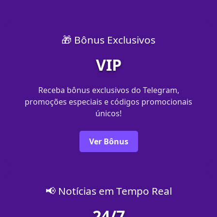
🎁 Bônus Exclusivos
VIP
Receba bônus exclusivos do Telegram,
promoções especiais e códigos promocionais
únicos!
Ver Bônus
📢 Notícias em Tempo Real
24/7