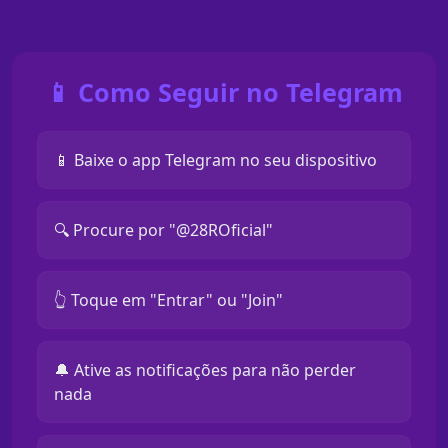
📱 Como Seguir no Telegram
📱 Baixe o app Telegram no seu dispositivo
🔍 Procure por "@28ROficial"
👆 Toque em "Entrar" ou "Join"
🔔 Ative as notificações para não perder
nada