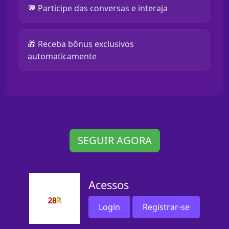
💬 Participe das conversas e interaja
🎁 Receba bônus exclusivos
automaticamente
SEGUIR AGORA
Acessos
Login
Registrar-se