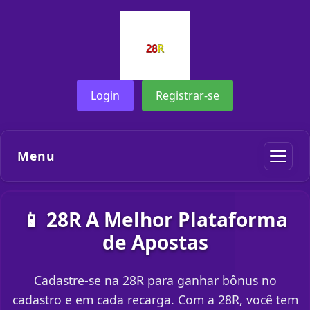
Login
Registrar-se
Menu
📱 28R A Melhor Plataforma
de Apostas
Cadastre-se na 28R para ganhar bônus no
cadastro e em cada recarga. Com a 28R, você tem