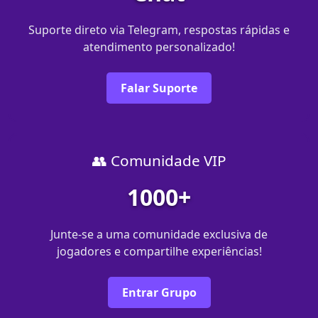
Suporte direto via Telegram, respostas rápidas e
atendimento personalizado!
Falar Suporte
👥 Comunidade VIP
1000+
Junte-se a uma comunidade exclusiva de
jogadores e compartilhe experiências!
Entrar Grupo