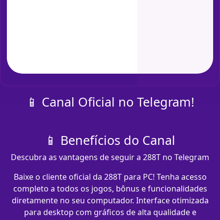
📱 Canal Oficial no Telegram!
📱 Benefícios do Canal
Descubra as vantagens de seguir a 288T no Telegram
Baixe o cliente oficial da 288T para PC! Tenha acesso
completo a todos os jogos, bônus e funcionalidades
diretamente no seu computador. Interface otimizada
para desktop com gráficos de alta qualidade e