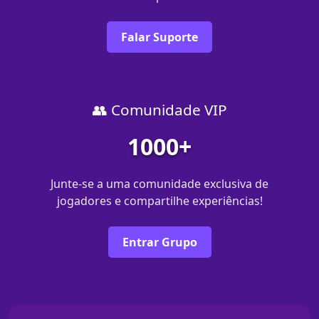
Falar Suporte
👥 Comunidade VIP
1000+
Junte-se a uma comunidade exclusiva de
jogadores e compartilhe experiências!
Entrar Grupo