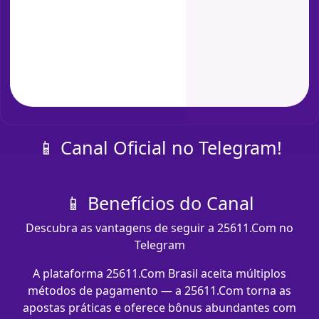
📱 Canal Oficial no Telegram!
📱 Benefícios do Canal
Descubra as vantagens de seguir a 25611.Com no
Telegram
A plataforma 25611.Com Brasil aceita múltiplos
métodos de pagamento — a 25611.Com torna as
apostas práticas e oferece bônus abundantes com