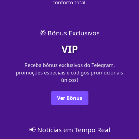
conforto total.
🎁 Bônus Exclusivos
VIP
Receba bônus exclusivos do Telegram,
promoções especiais e códigos promocionais
únicos!
Ver Bônus
📢 Notícias em Tempo Real