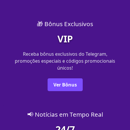
🎁 Bônus Exclusivos
VIP
Receba bônus exclusivos do Telegram,
promoções especiais e códigos promocionais
únicos!
Ver Bônus
📢 Notícias em Tempo Real
24/7