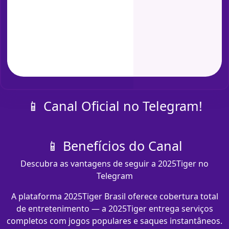
📱 Canal Oficial no Telegram!
📱 Benefícios do Canal
Descubra as vantagens de seguir a 2025Tiger no
Telegram
A plataforma 2025Tiger Brasil oferece cobertura total
de entretenimento — a 2025Tiger entrega serviços
completos com jogos populares e saques instantâneos.