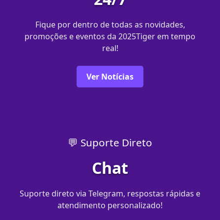
Fique por dentro de todas as novidades,
promoções e eventos da 2025Tiger em tempo
real!
Ver Notícias
💬 Suporte Direto
Chat
Suporte direto via Telegram, respostas rápidas e
atendimento personalizado!