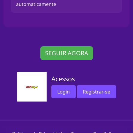
automaticamente
SEGUIR AGORA
Acessos
Login
Registrar-se