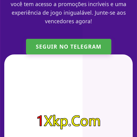
você tem acesso a promoções incríveis e uma
experiência de jogo inigualável. Junte-se aos
vencedores agora!
SEGUIR NO TELEGRAM