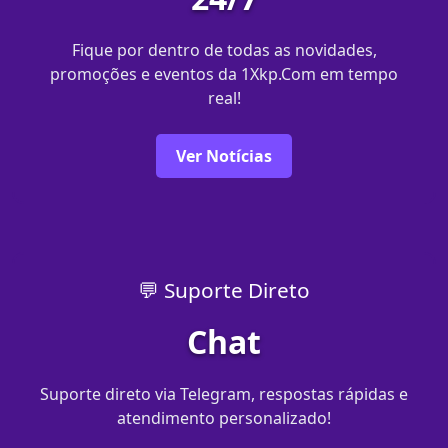
Fique por dentro de todas as novidades,
promoções e eventos da 1Xkp.Com em tempo
real!
Ver Notícias
💬 Suporte Direto
Chat
Suporte direto via Telegram, respostas rápidas e
atendimento personalizado!